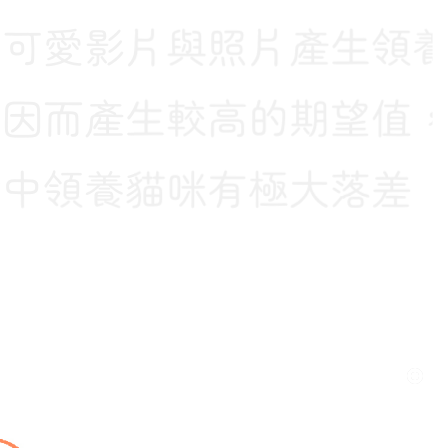
愛影片與照片產生領養
而產生較高的期望值，
領養貓咪有極大落差