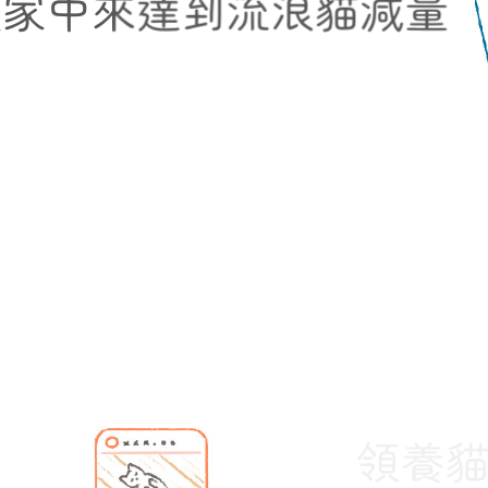
類家中來達到流浪貓減量
領養貓咪