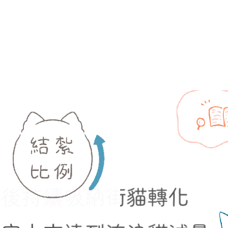
立後持續吸納街貓轉化