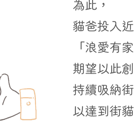
為此，
貓爸投入
「浪愛有
期望以此
持續吸納
以達到街