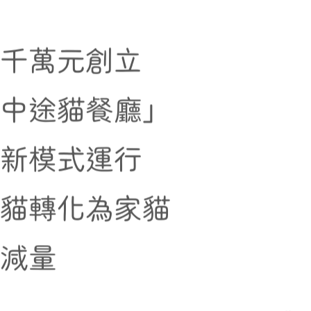
近千萬元創立
家中途貓餐廳」
創新模式運行
街貓轉化為家貓
貓減量