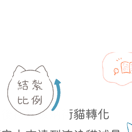
立後持續吸納街貓轉化