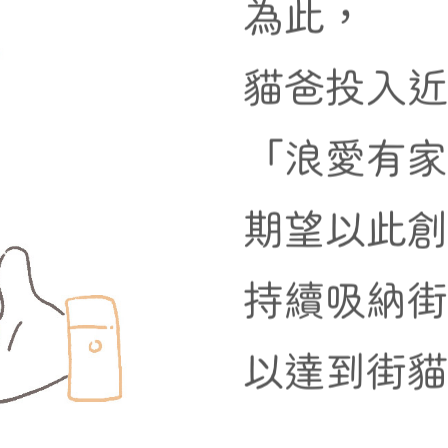
為此，
貓爸投入
「浪愛有
期望以此
持續吸納
以達到街