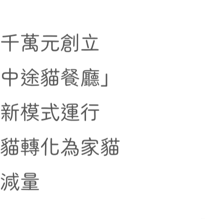
近千萬元創立
家中途貓餐廳」
創新模式運行
街貓轉化為家貓
貓減量