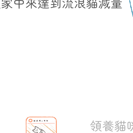
類家中來達到流浪貓減量
領養貓咪