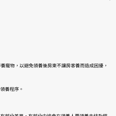
得養寵物，以避免領養後房東不讓房客養而造成困擾，
成領養程序。
會有部分差異，有部分中途會在領養人要領養未結紮貓