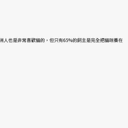
顯示澳洲人也是非常喜歡貓的，但只有65%的飼主是完全把貓咪養在