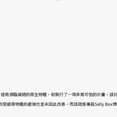
了拯救瀕臨滅絕的原生物種，就執行了一項非常可怕的計畫，該計畫
受威脅物種的處境也並未因此改善‧而該政策專員Sally Bo