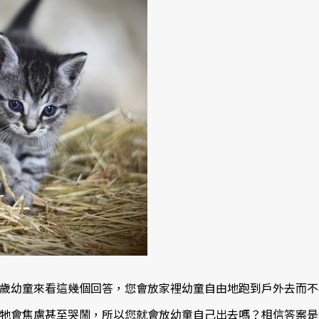
歲幼童來看這幾個回答，您會放家裡幼童自由地跑到戶外去而不
牠會焦慮甚至哭鬧，所以您就會放幼童自己出去嗎？相信答案是