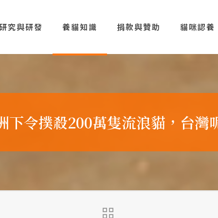
研究與研發
養貓知識
捐款與贊助
貓咪認養
洲下令撲殺200萬隻流浪貓，台灣