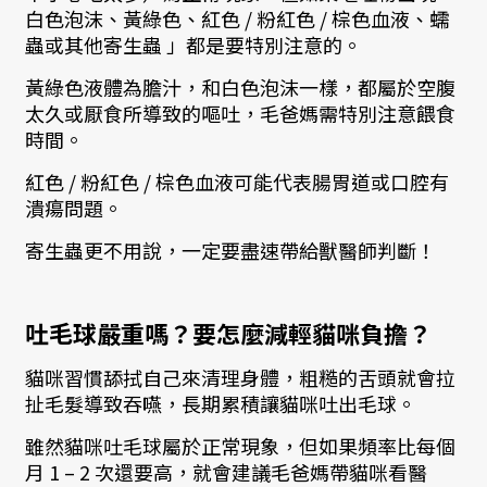
白色泡沫、黃綠色、紅色 / 粉紅色 / 棕色血液、蠕
蟲或其他寄生蟲 」都是要特別注意的。
黃綠色液體為膽汁，和白色泡沫一樣，都屬於空腹
太久或厭食所導致的嘔吐，毛爸媽需特別注意餵食
時間。
紅色 / 粉紅色 / 棕色血液可能代表腸胃道或口腔有
潰瘍問題。
寄生蟲更不用說，一定要盡速帶給獸醫師判斷！
吐毛球嚴重嗎？要怎麼減輕貓咪負擔？
貓咪習慣舔拭自己來清理身體，粗糙的舌頭就會拉
扯毛髮導致吞嚥，長期累積讓貓咪吐出毛球。
雖然貓咪吐毛球屬於正常現象，但如果頻率比每個
月 1 – 2 次還要高，就會建議毛爸媽帶貓咪看醫