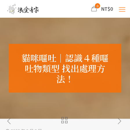
0
NT$0
貓咪嘔吐｜認識４種嘔
吐物類型 找出處理方
法！