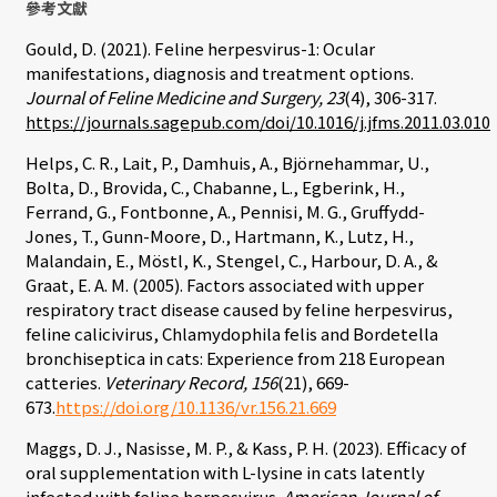
參考文獻
Gould, D. (2021). Feline herpesvirus-1: Ocular
manifestations, diagnosis and treatment options.
Journal of Feline Medicine and Surgery, 23
(4), 306-317.
https://journals.sagepub.com/doi/10.1016/j.jfms.2011.03.010
Helps, C. R., Lait, P., Damhuis, A., Björnehammar, U.,
Bolta, D., Brovida, C., Chabanne, L., Egberink, H.,
Ferrand, G., Fontbonne, A., Pennisi, M. G., Gruffydd-
Jones, T., Gunn-Moore, D., Hartmann, K., Lutz, H.,
Malandain, E., Möstl, K., Stengel, C., Harbour, D. A., &
Graat, E. A. M. (2005). Factors associated with upper
respiratory tract disease caused by feline herpesvirus,
feline calicivirus, Chlamydophila felis and Bordetella
bronchiseptica in cats: Experience from 218 European
catteries.
Veterinary Record, 156
(21), 669-
673.
https://doi.org/10.1136/vr.156.21.669
Maggs, D. J., Nasisse, M. P., & Kass, P. H. (2023). Efficacy of
oral supplementation with L-lysine in cats latently
infected with feline herpesvirus.
American Journal of