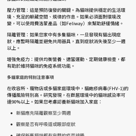
壓力管理：這是預防復發的關鍵。為貓咪提供穩定的生活環
境、充足的躲藏空間、規律的作息。如果必須面對環境改
變，可以使用費洛蒙產品（如Feliway）來幫助舒緩情緒。
隔離管理：如果您家中有多隻貓咪，一旦發現有貓出現症
狀，應暫時隔離並避免共用器具，直到症狀消失後至少一週
以上。
增強免疫力：提供均衡營養、適當運動、定期健康檢查，都
有助於維持貓咪的免疫系統功能。
多貓家庭的特別注意事項
在收容所、寵物店或多貓家庭環境中，貓皰疹病毒(FHV-1)的
傳播風險特別高。研究發現，在群居環境中的貓咪感染率可
達90%以上。如果您考慮認養新貓咪加入家庭：
新貓應先隔離觀察至少兩週
觀察是否有呼吸道或眼部症狀
確保新舊貓咪都有完整的疫苗接種