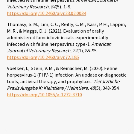
Veterinary Research, 84
(5), 1-8.
https://doi.org/10.2460/ajvr.23.02.0034
Thomasy, S. M., Lim, C. C., Reilly, C. M., Kass, P. H., Lappin,
M. R., & Maggs, D. J. (2021). Evaluation of orally
administered famciclovir in cats experimentally
infected with feline herpesvirus type-1.
American
Journal of Veterinary Research, 72
(1), 85-95.
https://doi.org/10.2460/ajvr.72.1.85
Voelker, I., Stein, V. M., & Reinacher, M. (2020). Feline
herpesvirus-1 (FHV-1) infection: An update on diagnostic
tools, antiviral therapy, and prophylaxis.
Tierärztliche
Praxis Ausgabe K: Kleintiere / Heimtiere, 48
(5), 343-354.
https://doi.org/10.1055/a-1272-3710