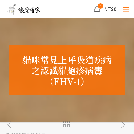
0
NT$0
貓咪常見上呼吸道疾病
之認識貓皰疹病毒
（FHV-1）