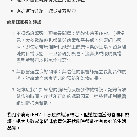
逐步進行介紹，減少雙方壓力
給貓咪家長的建議
不須過度緊張，觀察是關鍵：貓皰疹病毒(FHV-1)很常
見，大多數貓咪也都能與病毒和平共處。只要細心照
料，即使是帶原貓咪也能過上健康快樂的生活。留意貓
咪的日常狀態，一旦發現打噴嚏、流鼻涕或眼睛異常，
盡早就醫可以避免症狀惡化。
與獸醫建立良好關係：與信任的獸醫師建立長期合作關
係，討論適合您家貓咪的預防和治療計畫。
記錄症狀：如果您的貓咪有反覆發作的情況，記錄每次
發作的時間、症狀和可能的誘發因素，這些資訊對獸醫
師診斷很有幫助。
貓皰疹病毒(FHV-1)毒雖然無法根治，但透過適當的管理和照
護，絕大多數感染貓咪病毒休眠狀態時都能擁有良好的生活
品質。