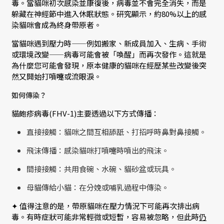
毒。當貓咪初次感染並康復後，病毒並不會完全消失，而是
躲藏在神經節中進入休眠狀態。研究顯示，約80%以上的感
染貓咪會成為終身帶原者。
當貓咪遇到壓力時——例如搬家、新成員加入、生病、手術
或環境改變——病毒可能會被「喚醒」而再次發作。這就是
為什麼您可能會發現，原本健康的貓咪在經歷某些改變後突
然又開始打噴嚏或流眼淚。
如何傳染？
貓皰疹病毒(FHV-1)主要透過以下方式傳播：
直接接觸：貓咪之間互相舔舐、打招呼時鼻對鼻接觸。
飛沫傳播：感染貓咪打噴嚏時噴出的飛沫。
間接接觸：共用食碗、水碗、貓砂盆或玩具。
母貓傳給小貓：在分娩或哺乳過程中傳染。
✦ 值得注意的是，帶原貓咪在壓力情況下可能再次排出病
毒。有時症狀可能非常輕微或短暫，容易被忽略，但此時
仍