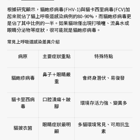
根據研究顯示，貓皰疹病毒(FHV-1)與貓卡西里病毒(FCV)加
起來就佔了貓上呼吸道感染病例的80-90%，而貓皰疹病毒更
是佔了其中比例的一半。如果貓咪僅出現打噴嚏、流鼻水或
眼睛分泌物等症狀，很可能就是貓皰疹病毒。
常見上呼吸道感染差異介紹
病原
主要症狀重點
特殊特點
鼻子＋眼睛嚴
貓皰疹病毒
會終身潛伏、易復發
重
貓卡里西病
口腔潰瘍＋跛
環境存活力強、變異多
毒
腳
眼睛症狀最明
多貓環境常見、可用抗生
貓披衣菌
顯
素