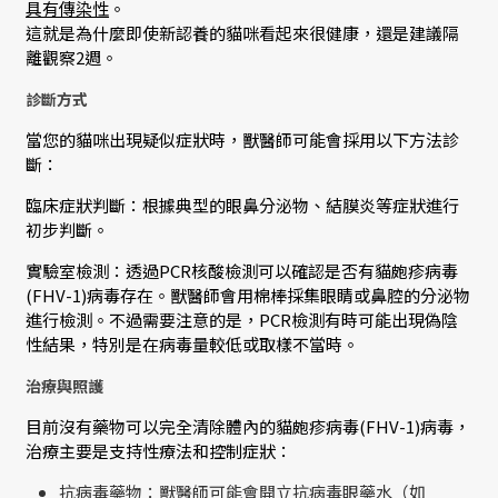
具有傳染性
。
這就是為什麼即使新認養的貓咪看起來很健康，還是建議隔
離觀察2週。
診斷方式
當您的貓咪出現疑似症狀時，獸醫師可能會採用以下方法診
斷：
臨床症狀判斷：根據典型的眼鼻分泌物、結膜炎等症狀進行
初步判斷。
實驗室檢測：透過PCR核酸檢測可以確認是否有貓皰疹病毒
(FHV-1)病毒存在。獸醫師會用棉棒採集眼睛或鼻腔的分泌物
進行檢測。不過需要注意的是，PCR檢測有時可能出現偽陰
性結果，特別是在病毒量較低或取樣不當時。
治療與照護
目前沒有藥物可以完全清除體內的貓皰疹病毒(FHV-1)病毒，
治療主要是支持性療法和控制症狀：
抗病毒藥物：獸醫師可能會開立抗病毒眼藥水（如