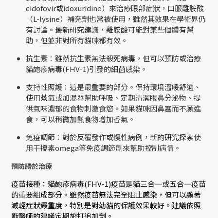
cidofovir或idoxuridine）來治療眼部症狀，口服離胺酸
（L-lysine）補充劑也常被使用，雖然其效果在學術界仍
有討論。最新研究建議，離胺酸可能對某些個體有幫
助，但並非對所有貓咪都有效。
抗生素：雖然抗生素無法殺死病毒，但可以預防或治療
貓皰疹病毒(FHV-1)引發的細菌感染。
支持性照護：這是最重要的部分。保持環境溫暖舒適、
使用蒸氣或加濕器幫助呼吸、定期清潔眼鼻分泌物、提
供氣味濃郁的食物刺激食慾。如果貓咪因鼻塞而不願進
食，可以稍微加熱食物增加香氣。
免疫調節：對於反覆發作或慢性病例，新的研究探索使
用干擾素omega等免疫調節劑來幫助控制病情。
預防勝於治療
疫苗接種：貓皰疹病毒(FHV-1)疫苗是貓三合一或五合一疫苗
的重要組成部分。雖然疫苗無法完全阻止感染，但可以顯著
減輕症狀嚴重度，特別是對幼貓的保護效果較好。建議依照
獸醫師的建議定期施打追加劑。