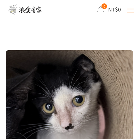
0
NT$0