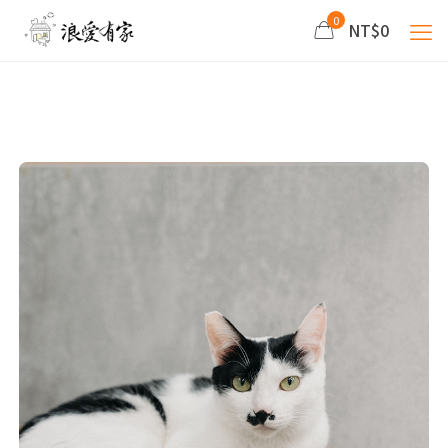
0
NT$0