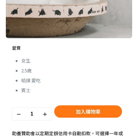
愛寶
女生
2.5歲
給摸 愛吃
賓士
愛
加入購物車
寶
quantity
助養贊助會以定期定額信用卡自動扣款，可選擇一年或