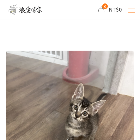
0
NT$0