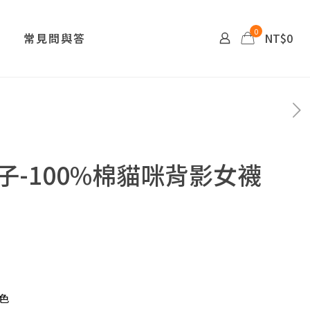
0
常見問與答
NT$0
子-100%棉貓咪背影女襪
色