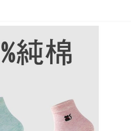
咪
背
影
女
襪
quantity