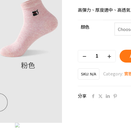
高彈力、厚度適中、高透氣
顏色
貓
咪
Category:
實
SKU:
N/A
系
列
分享
襪
子-100%
棉
貓