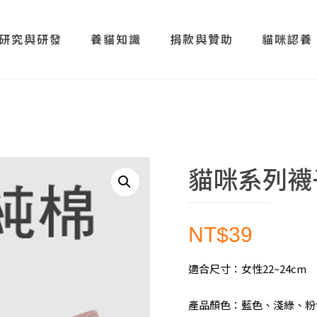
研究與研發
養貓知識
捐款與贊助
貓咪認養
貓咪系列襪
NT$
39
適合尺寸：女性22~24cm
產品顏色：藍色、淺綠、粉