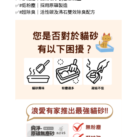
✅#低粉塵｜採用原礦製造
✅#超除臭｜活性碳及沸石雙效除臭配方