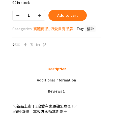
92 in stock
was:
is:
浪
NT$1,400.
NT$995.
Add to cart
愛
有
Categories:
實體商品
,
浪愛自有品牌
Tag:
貓砂
家
原
礦
分享
無
塵
砂-7L*5
包
整
Description
箱
專
Additional information
區
quantity
Reviews
1
＼新品上市！#浪愛有家原礦無塵砂 !／
✅#秒凝結｜高效吸水钠基澎潤土