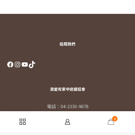
追蹤我們
Facebook
Instagram
YouTube
TikTok
浪愛有家中途貓協會
電話：04-2330-9678
信箱：
tingweik@langelove.org
0
地址：台中市霧峰區民生路236號
[地圖]
發票捐贈碼：94188