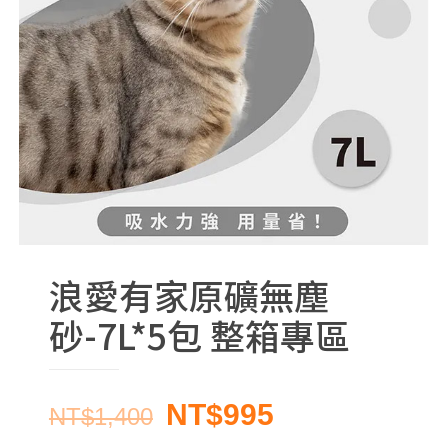
浪愛有家原礦無塵
砂-7L*5包 整箱專區
Original
Current
NT$
995
NT$
1,400
price
price