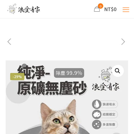
0
NT$0
-29%