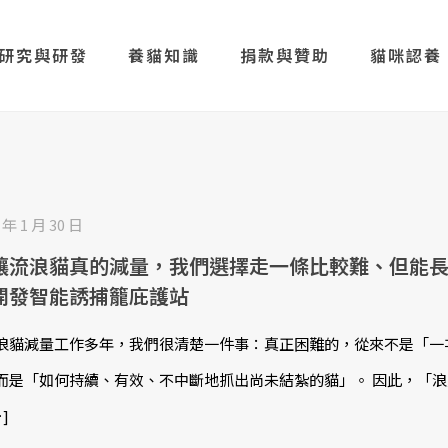
研究與研發
養貓知識
捐款與贊助
貓咪認養
 年 1 月 30 日
讓流浪貓真的減量，我們選擇走一條比較難、但能
開發智能誘捕籠庇護站
浪貓減量工作多年，我們很清楚一件事：真正困難的，從來不是「一
而是「如何持續、有效、不中斷地抓出尚未結紮的貓」。 因此，「
]