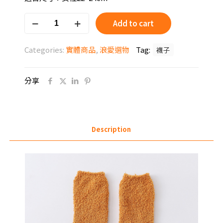
貓
Add to cart
咪
系
Categories:
實體商品
,
浪愛選物
Tag:
襪子
列
襪
子-
分享
黃
色
貓
咪
腳
Description
腳
女
襪
quantity