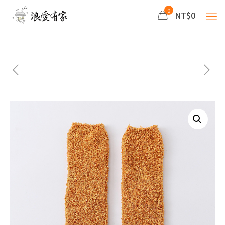
0
NT$0