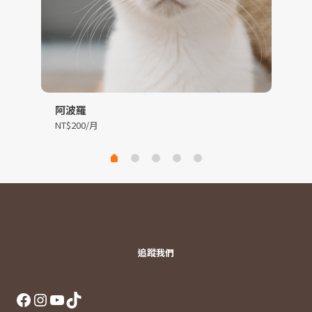
阿波羅
美
NT$
200
NT
追蹤我們
Facebook
Instagram
YouTube
TikTok